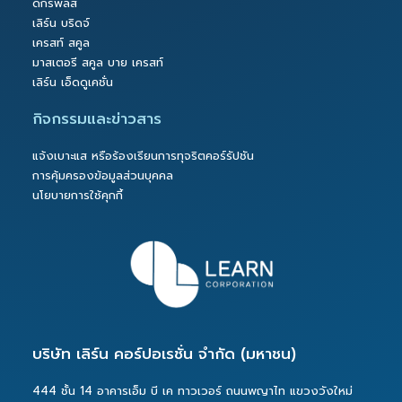
ดีกรีพลัส
เลิร์น บริดจ์
เครสท์ สคูล
มาสเตอรี สคูล บาย เครสท์
เลิร์น เอ็ดดูเคชั่น
กิจกรรมและข่าวสาร
แจ้งเบาะแส หรือร้องเรียนการทุจริตคอร์รัปชัน
การคุ้มครองข้อมูลส่วนบุคคล
นโยบายการใช้คุกกี้
บริษัท เลิร์น คอร์ปอเรชั่น จำกัด (มหาชน)
444 ชั้น 14 อาคารเอ็ม บี เค ทาวเวอร์ ถนนพญาไท แขวงวังใหม่