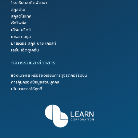
โรงเรียนสาธิตพัฒนา
สคูลดิโอ
สคูลดิโอเทค
ดีกรีพลัส
เลิร์น บริดจ์
เครสท์ สคูล
มาสเตอรี สคูล บาย เครสท์
เลิร์น เอ็ดดูเคชั่น
กิจกรรมและข่าวสาร
แจ้งเบาะแส หรือร้องเรียนการทุจริตคอร์รัปชัน
การคุ้มครองข้อมูลส่วนบุคคล
นโยบายการใช้คุกกี้