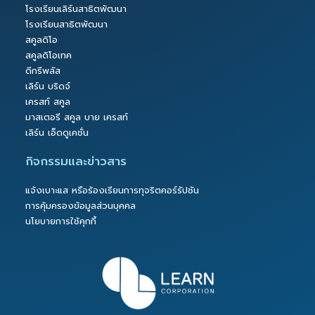
โรงเรียนเลิร์นสาธิตพัฒนา
โรงเรียนสาธิตพัฒนา
สคูลดิโอ
สคูลดิโอเทค
ดีกรีพลัส
เลิร์น บริดจ์
เครสท์ สคูล
มาสเตอรี สคูล บาย เครสท์
เลิร์น เอ็ดดูเคชั่น
กิจกรรมและข่าวสาร
แจ้งเบาะแส หรือร้องเรียนการทุจริตคอร์รัปชัน
การคุ้มครองข้อมูลส่วนบุคคล
นโยบายการใช้คุกกี้