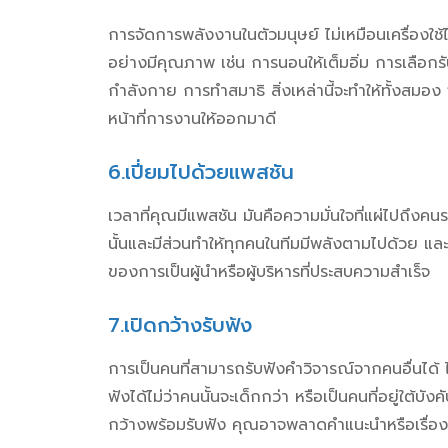
การจัดการพลังงานในตัวมนุษย์ ไม่เหมือนเครื่องใช
อย่างมีคุณภาพ เช่น การนอนให้เต็มอิ่ม การเลือกร
กำลังกาย การทำสมาธิ สิ่งเหล่านี้จะทำให้ทั้งสม
หน้าที่การงานให้ออกมาดี
6.เปี่ยมไปด้วยแพสชัน
เวลาที่คุณมีแพสชัน มันคือความมั่นใจที่แผ่ไปถึงค
นั้นและมีส่วนทำให้ทุกคนในทีมมีพลังตามไปด้วย และ
ของการเป็นผู้นำหรือผู้บริหารที่ประสบความสำเร็จ
7.เปิดกว้างรับฟัง
การเป็นคนที่สามารถรับฟังคำวิจารณ์จากคนอื่นได้ ไม่
ฟังได้ไม่ว่าคนนั้นจะเด็กกว่า หรือเป็นคนที่อยู่ใต้
กว้างพร้อมรับฟัง คุณอาจพลาดคำแนะนำหรือเรื่อง