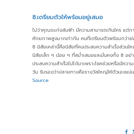
8.เตรียมตัวให้พร้อมอยู่เสมอ
ไม่ว่าคุณจะเก่งล้นฟ้า มีความสามารถเกินใคร แต่การ
ศักยภาพสูงมากเท่ากัน คนที่เตรียมตัวพร้อมกว่า
8 นิสัยเหล่านี้คือนิสัยที่คนประสบความสำเร็จส่ว
นิสัยเล็ก ๆ น้อย ๆ ที่สม่ำเสมอและมั่นคงทั้ง 8 อย่า
ประสบความสำเร็จไม่ได้มาเพราะโชคช่วยหรือมีความส
วัน รับรองว่าปลายทางคือรางวัลใหญ่ให้ตัวเองแน่
Source