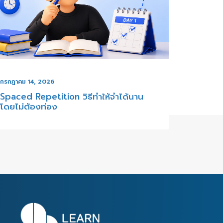
กรกฎาคม 14, 2026
กรกฎาคม 14
Spaced Repetition วิธีทำให้จำได้นาน
Producti
โดยไม่ต้องท่อง
Monotask