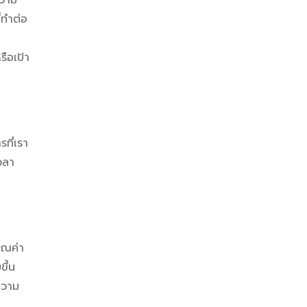
ความ
่ทำต่อ
รือเป้า
ที่เรา
เวลา
ุณค่า
ขึ้น
ความ