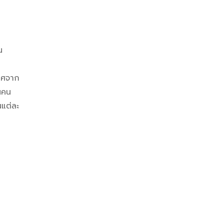
น
ราศจาก
็นคน
นแต่ละ