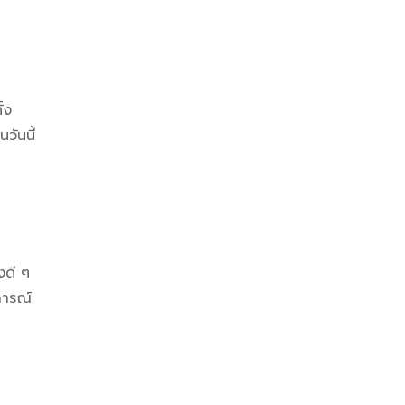
้ง
วันนี้
งดี ๆ
การณ์