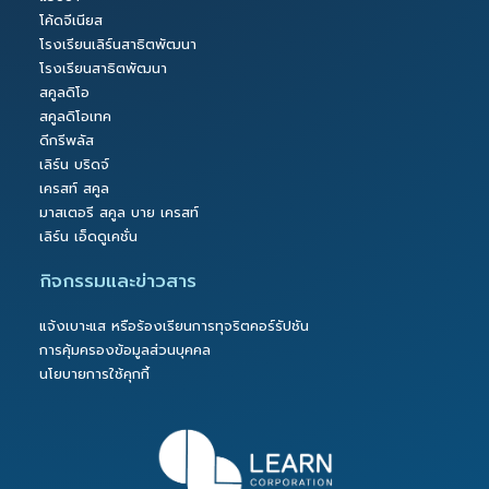
โค้ดจีเนียส
โรงเรียนเลิร์นสาธิตพัฒนา
โรงเรียนสาธิตพัฒนา
สคูลดิโอ
สคูลดิโอเทค
ดีกรีพลัส
เลิร์น บริดจ์
เครสท์ สคูล
มาสเตอรี สคูล บาย เครสท์
เลิร์น เอ็ดดูเคชั่น
กิจกรรมและข่าวสาร
แจ้งเบาะแส หรือร้องเรียนการทุจริตคอร์รัปชัน
การคุ้มครองข้อมูลส่วนบุคคล
นโยบายการใช้คุกกี้