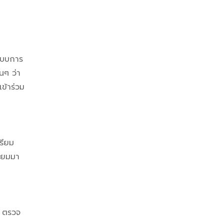
แบบการ
้นๆ ว่า
ข้าร่วม
รียม
รียมมา
y ตรวจ