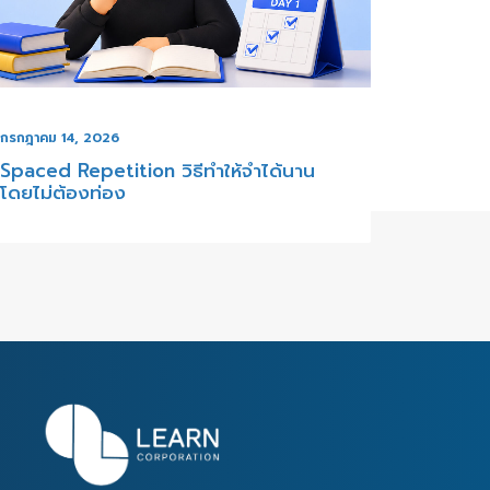
กรกฎาคม 14, 2026
้จำได้นาน
Productivity พุ่งกระฉูด! แค่ทำงานแบ
Monotasking เน้นโฟกัสทีละอย่าง