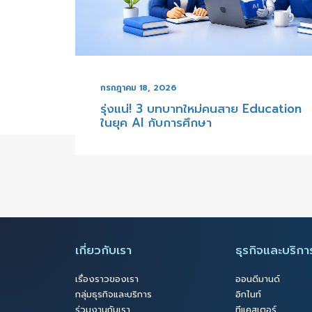
กรกฎาคม 17, 2026
OnDemand ฉลอง 2
Success Design 
แนะแนว สู่ระบบช่ว
อนาคตแบบไม่ต้อง
, 2026
 3 บทบาทใหม่คนสาย Education
กับการศึกษา
เกี่ยวกับเรา
ธุรกิจและบริกา
เรื่องราวของเรา
ออนดีมานด์
กลุ่มธุรกิจและบริการ
อิกไนท์
ร่วมงานกับเรา
ทีแคสเตอร์