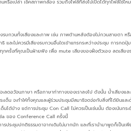
รือเปล่า เช็คสภาพกล้อง รวมถึงไฟล์ที่ส่งไปเปิดได้ทุกไฟล์ใช่ไหม
่อกวนทั้งภาพและเสียง
มีสิ่งรบกวนทั้งเสียงและภาพ เช่น ภาพด้านหลังต้องไม่กวนสายตา หรื
าธิ และไม่ควรมีเสียงรบกวนอื่นใดเข้าแทรกระหว่างประชุม การกดปุ
้ทุกครั้งที่คุณเป็นฝ่ายฟัง เพื่อ mute เสียงของฝั่งตัวเอง ลดเสีย
น อย่าออกนอกประเด
จะลดอวัจนภาษา หรือภาษาท่าทางของเราลงไป ดังนั้น น้ำเสียงแล
เด็น จะทำให้ทั้งคุณและผู้ร่วมประชุมมีสมาธิจดจ่อกับสิ่งที่ได้ยินและต
็นได้บ้าง แต่การประชุม
Con Call
ไม่ควรเป็นเช่นนั้น ต้องเน้นกระ
da ของ Conference Call ครั้งนี้
ารประชุมปกติธรรมดาจากเดิมไม่มากนัก และที่เรานำมาพูดก็เป็นเพี