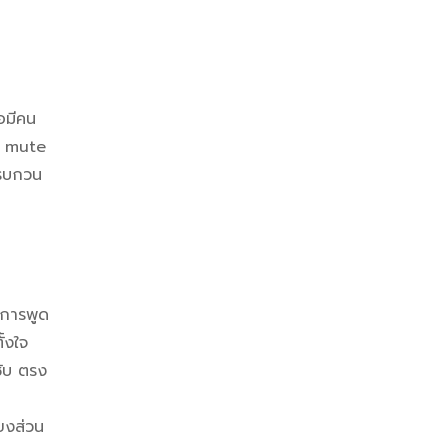
อมีคน
่ม mute
งรบกวน
็น
ะการพูด
ั้งใจ
ชับ ตรง
ยงส่วน