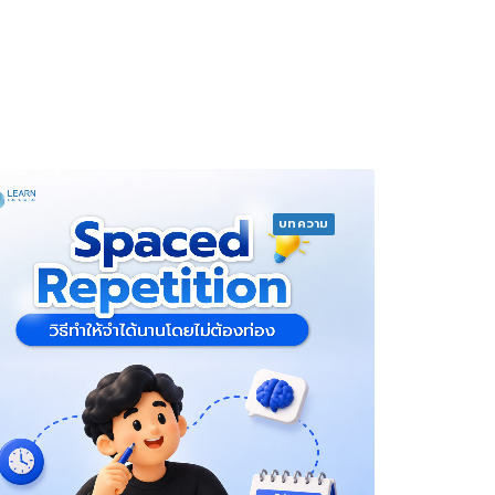
บทความ
บทคว