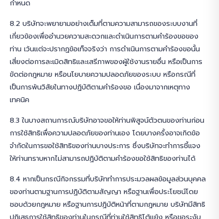
กำหนด
8.2 บริษัทจะพยายามอย่างเต็มที่ตามความสามารถของระบบงานที่
เกี่ยวข้องเพื่ออำนวยความสะดวกและดำเนินการตามคำร้องขอของ
ท่าน เว้นแต่จะปรากฏข้อเท็จจริงว่า การดำเนินการตามคำร้องขอนั้น
เสี่ยงต่อการละเมิดสิทธิและเสรีภาพของผู้ใช้งานรายอื่น หรือเป็นการ
ขัดต่อกฎหมาย หรือนโยบายความปลอดภัยของระบบ หรือกรณีที่
เป็นการพ้นวิสัยในทางปฏิบัติตามคำร้องขอ เนื่องมาจากเหตุทาง
เทคนิค
8.3 ในบางสถานการณ์บริษัทอาจขอให้ท่านพิสูจน์ตัวตนของท่านก่อน
การใช้สิทธิเพื่อความปลอดภัยของท่านเอง โดยบางครั้งอาจเกิดข้อ
จำกัดในการขอใช้สิทธิของท่านบางประการ ซึ่งบริษัทจะทำการชี้แจง
ให้ท่านทราบหากไม่สามารถปฏิบัติตามคำร้องขอใช้สิทธิของท่านได้
8.4 หากเป็นกรณีกิจกรรมที่บริษัททำการประมวลผลข้อมูลส่วนบุคคล
ของท่านตามฐานการปฏิบัติตามสัญญา หรือฐานเพื่อประโยชน์โดย
ชอบด้วยกฎหมาย หรือฐานการปฏิบัติหน้าที่ตามกฎหมาย บริษัทมีสิทธิ
ปฏิเสธการใช้สิทธิของท่านในกรณีที่ท่านใช้สิทธิโต้แย้ง หรือขอระงับ