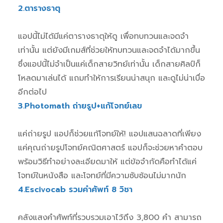
2.ตารางธาตุ
แอปนี้ไม่ได้มีแค่ตารางธาตุให้ดู เพื่อทบทวนและจดจำ
เท่านั้น แต่ยังมีเกมส์ที่ช่วยให้ทบทวนและจดจำได้มากขึ้น
ซึ่งแอปนี้ไม่จำเป็นแค่เด็กสายวิทย์เท่านั้น เด็กสายศิลป์ก็
โหลดมาเล่นได้ แถมทำให้การเรียนน่าสนุก และดูไม่น่าเบื่อ
อีกต่อไป
3.Photomath ถ่ายรูป+แก้โจทย์เลข
แค่ถ่ายรูป แอปก็ช่วยแก้โจทย์ให้! แอปแสนฉลาดที่เพียง
แค่คุณถ่ายรูปโจทย์คณิตศาสตร์ แอปก็จะช่วยหาคำตอบ
พร้อมวิธีทำอย่างละเอียดมาให้ แต่ข้อจำกัดคือทำได้แค่
โจทย์ในหนังสือ และโจทย์ที่มีความซับซ้อนไม่มากนัก
4.Escivocab รวมคำศัพท์ 8 วิชา
คลังแสงคำศัพท์ที่รวบรวมเอาไว้ถึง 3,800 คำ สามารถ