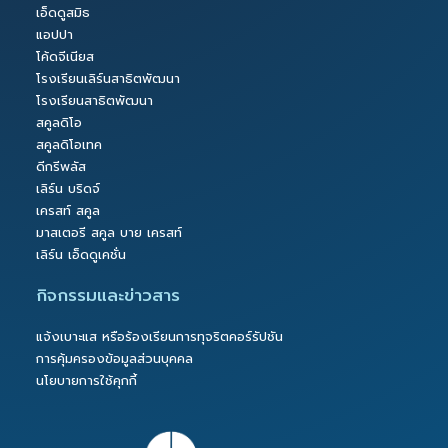
เอ็ดดูสมิธ
แอปปา
โค้ดจีเนียส
โรงเรียนเลิร์นสาธิตพัฒนา
โรงเรียนสาธิตพัฒนา
สคูลดิโอ
สคูลดิโอเทค
ดีกรีพลัส
เลิร์น บริดจ์
เครสท์ สคูล
มาสเตอรี สคูล บาย เครสท์
เลิร์น เอ็ดดูเคชั่น
กิจกรรมและข่าวสาร
แจ้งเบาะแส หรือร้องเรียนการทุจริตคอร์รัปชัน
การคุ้มครองข้อมูลส่วนบุคคล
นโยบายการใช้คุกกี้