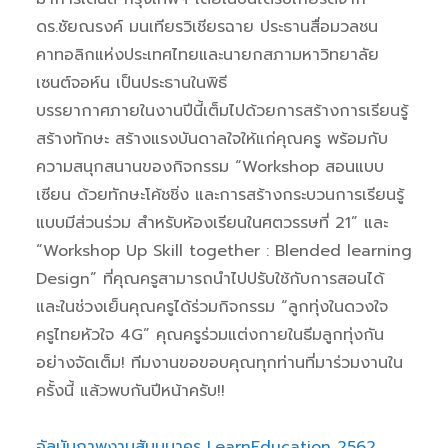
ดร.ชัยณรงค์ มนเทียรวิเชียรฉาย ประธานสื่อมวลชน
คาทอลิกแห่งประเทศไทยและนายกสภามหาวิทยาลัย
เซนต์จอห์น เป็นประธานในพิธี
บรรยากาศภายในงานปีนี้เต็มไปด้วยการสร้างการเรียนรู้
สร้างทักษะ สร้างแรงบันดาลใจให้แก่คุณครู พร้อมกับ
ความสนุกสนานของกิจกรรม “Workshop สอนแบบ
เซียน ด้วยทักษะโค้ชชิ่ง และการสร้างกระบวนการเรียนรู้
แบบมีส่วนร่วม สำหรับห้องเรียนในศตวรรษที่ 21” และ
“Workshop Up Skill together : Blended learning
Design” ที่คุณครูสามารถนำไปปรับใช้กับการสอนได้
และในช่วงเย็นคุณครูได้ร่วมกิจกรรม “ลูกทุ่งในดวงใจ
ครูไทยหัวใจ 4G” คุณครูร่วมแต่งกายในธีมลูกทุ่งกัน
อย่างจัดเต็ม! ทีมงานขอขอบคุณทุกท่านที่มาร่วมงานใน
ครั้งนี้ แล้วพบกันปีหน้าครับ!!
อัลบัมภาพงานสัมมนาครู LearnEducation 2562