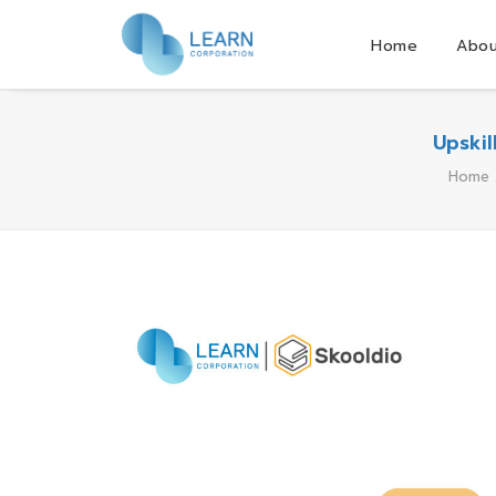
Home
Abou
Upskill
Home