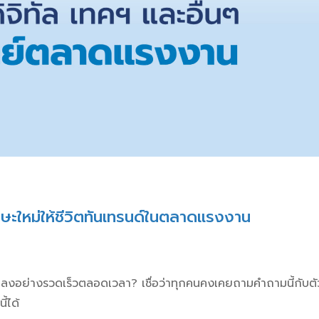
กษะใหม่ให้ชีวิตทันเทรนด์ในตลาดแรงงาน
นแปลงอย่างรวดเร็วตลอดเวลา? เชื่อว่าทุกคนคงเคยถามคำถามนี้กับต
ี้ได้