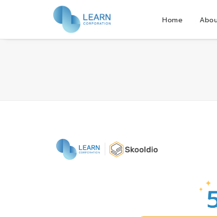
Home
Abou